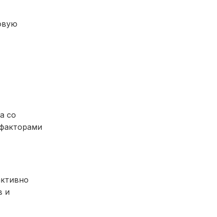
овую
а со
 факторами
активно
в и