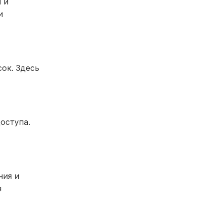
 и
и
ок. Здесь
оступа.
ния и
я