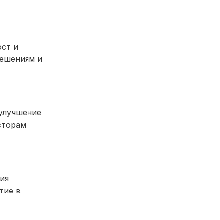
ост и
решениям и
 улучшение
сторам
ия
тие в