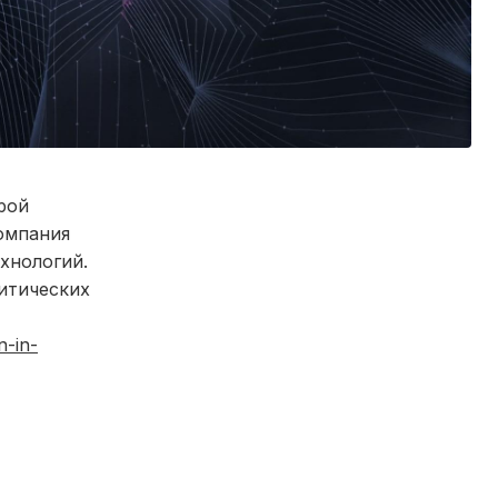
рой
омпания
хнологий.
литических
n-in-