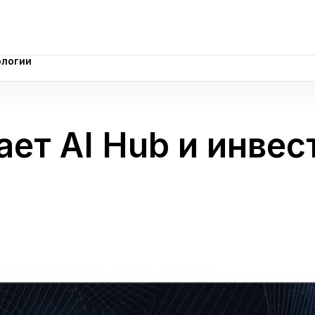
ологии
ологии
ает AI Hub и инве