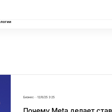
ологии
ологии
Бизнес
12/6/25 3:25
Почему Meta делает став