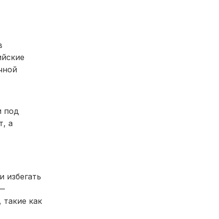
в
ийские
чной
и под
, а
и избегать
 —
 такие как