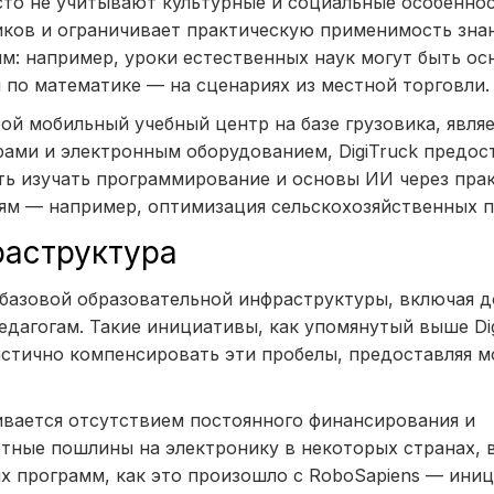
то не учитывают культурные и социальные особенно
иков и ограничивает практическую применимость зна
м: например, уроки естественных наук могут быть ос
и по математике — на сценариях из местной торговли.
бой мобильный учебный центр на базе грузовика, явля
ми и электронным оборудованием, DigiTruck предос
ь изучать программирование и основы ИИ через пра
иям — например, оптимизация сельскохозяйственных 
раструктура
базовой образовательной инфраструктуры, включая д
дагогам. Такие инициативы, как упомянутый выше Dig
стично компенсировать эти пробелы, предоставляя 
вается отсутствием постоянного финансирования и
тные пошлины на электронику в некоторых странах, 
 программ, как это произошло с RoboSapiens — ини