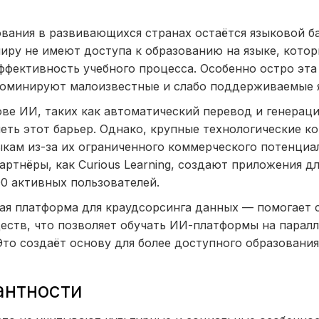
вания в развивающихся странах остаётся языковой б
ру не имеют доступа к образованию на языке, котор
фективность учебного процесса. Особенно остро эта
 доминируют малоизвестные и слабо поддерживаемые 
ве ИИ, таких как автоматический перевод и генерац
еть этот барьер. Однако, крупные технологические к
кам из-за их ограниченного коммерческого потенциал
артнёры, как Curious Learning, создают приложения дл
0 активных пользователей.
ая платформа для краудсорсинга данных — помогает 
еств, что позволяет обучать ИИ-платформы на парал
то создаёт основу для более доступного образовани
антности