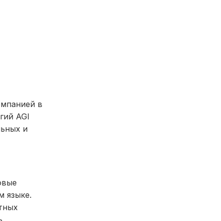
омпанией в
гий AGI
льных и
овые
м языке.
стных
ь