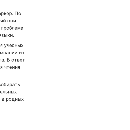
арьер. По
ый они
 проблема
языки.
ия учебных
омпании из
а. В ответ
я чтения
собирать
лельных
я в родных