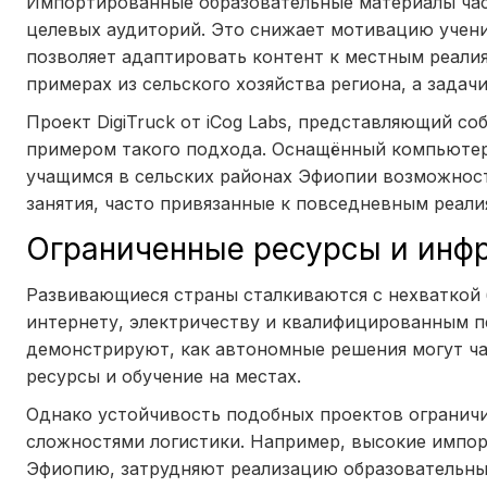
Импортированные образовательные материалы час
целевых аудиторий. Это снижает мотивацию учен
позволяет адаптировать контент к местным реалия
примерах из сельского хозяйства региона, а задач
Проект DigiTruck от iCog Labs, представляющий со
примером такого подхода. Оснащённый компьютера
учащимся в сельских районах Эфиопии возможност
занятия, часто привязанные к повседневным реал
Ограниченные ресурсы и инф
Развивающиеся страны сталкиваются с нехваткой 
интернету, электричеству и квалифицированным пе
демонстрируют, как автономные решения могут ча
ресурсы и обучение на местах.
Однако устойчивость подобных проектов ограничи
сложностями логистики. Например, высокие импор
Эфиопию, затрудняют реализацию образовательных