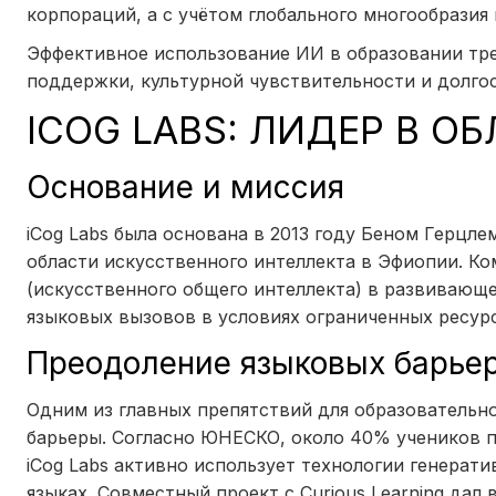
корпораций, а с учётом глобального многообразия
Эффективное использование ИИ в образовании тре
поддержки, культурной чувствительности и долго
ICOG LABS: ЛИДЕР В О
Основание и миссия
iCog Labs была основана в 2013 году Беном Герцл
области искусственного интеллекта в Эфиопии. К
(искусственного общего интеллекта) в развивающ
языковых вызовов в условиях ограниченных ресур
Преодоление языковых барье
Одним из главных препятствий для образовательн
барьеры. Согласно ЮНЕСКО, около 40% учеников п
iCog Labs активно использует технологии генерат
языках. Совместный проект с Curious Learning дал