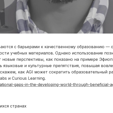
аются с барьерами к качественному образованию — 
ости учебных материалов. Однако использование поз
т новые перспективы, как показано на примере Эфиоп
 языковые и культурные препятствия, повышая вовл
асскажем, как AGI может сократить образовательный р
s и Curious Learning.
cational-gaps-in-the-developing-world-through-beneficial-a
ихся странах