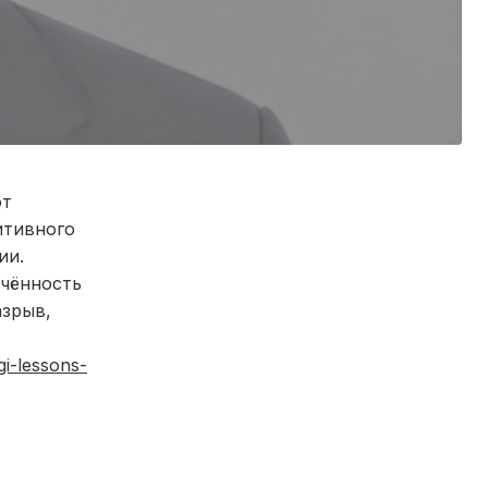
от
итивного
ии.
ечённость
азрыв,
gi-lessons-