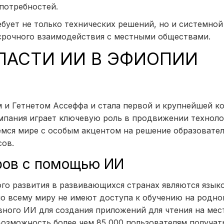
 потребностей.
бует не только технических решений, но и системной
срочного взаимодействия с местными обществами.
БЛАСТИ ИИ В ЭФИОПИИ
ем и Гетнетом Ассеффа и стала первой и крупнейшей к
омпания играет ключевую роль в продвижении техноло
емся мире с особым акцентом на решение образовате
сов.
ров с помощью ИИ
ого развития в развивающихся странах являются язык
о всему миру не имеют доступа к обучению на родно
ивного ИИ для создания приложений для чтения на ме
 возможность более чем 85 000 пользователям получат