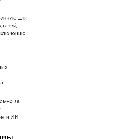
ченную для
оделей,
включению
ных
на
омно за
т
ия и ИИ
ивы