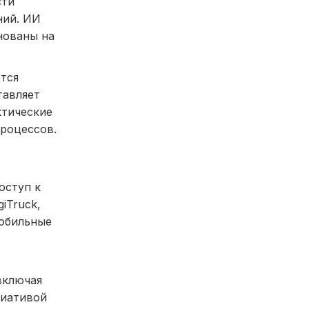
сти
ний. ИИ
нованы на
ется
тавляет
ктические
процессов.
оступ к
iTruck,
мобильные
включая
циативой