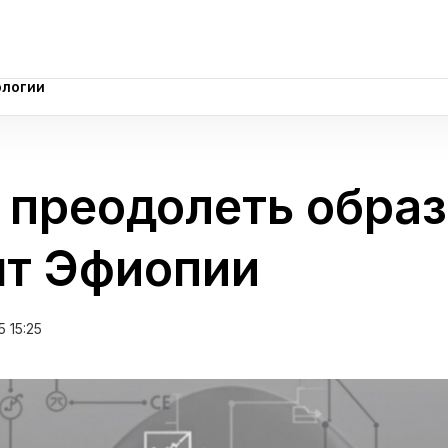
ологии
ологии
т преодолеть обра
ыт Эфиопии
5 15:25